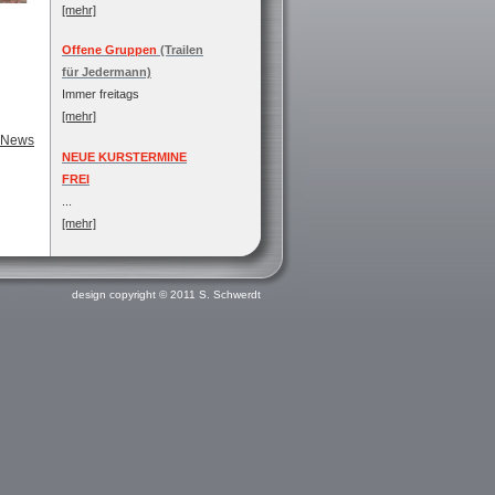
[mehr]
Offene Gruppen
(Trailen
für Jedermann)
Immer freitags
[mehr]
 News
NEUE KURSTERMINE
FREI
...
[mehr]
Das Siegel
BVZ-Hundetrainer
design copyright © 2011 S. Schwerdt
[mehr]
WORKSHOPS & EVENTS
...
[mehr]
Rechte des Hundes
immer einen Blick wert..
[mehr]