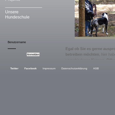
________________
Unsere
Hundeschule
Egal ob Sie es gerne auspro
betreiben möchten
, hier ha
verschiedenen
Kursen
,
Offe
interessanten
Thementrails
u
Twitter
Facebook
Impressum
Datenschutzerklärung
AGB
Hilfestellung in Ihrer eigene
finden Sie im
Coachingberei
Wer Mantrailing gerne kenn
Möglichkeiten:
1.
Mantrailing - Offene Gru
2.
Die Kurse