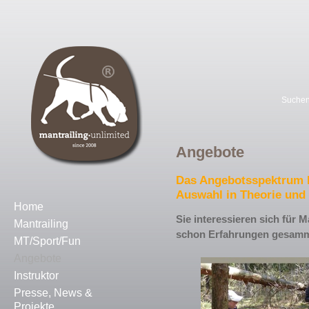
Suche
Angebote
Das Angebotsspektrum b
Auswahl in Theorie und 
Home
Sie interessieren sich für 
Mantrailing
schon Erfahrungen gesamm
MT/Sport/Fun
Angebote
Instruktor
Presse, News &
Projekte