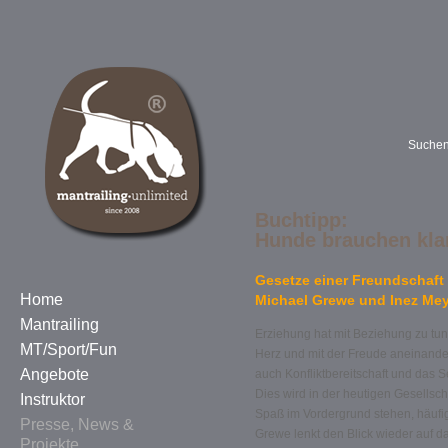
Suche
Buchtipp:
Hunde brauchen kla
Gesetze einer Freundschaft
Home
Michael Grewe und Inez Me
Mantrailing
Erziehung hat mit Beziehung zu tun,
MT/Sport/Fun
Herz und mit der Freude aneinande
Angebote
auch Konfliktbereitschaft und das S
Dies wird in der heutigen Gesellsch
Instruktor
Spaß im Vordergrund stehen, häufi
Presse, News &
Grewe lenkt den Blick wieder auf d
Projekte