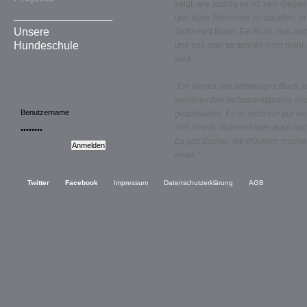
zeigt, wie wichtig es ist, sein Geg
________________
und klare Strukturen zu schaffen, 
Unsere
Sicherheit findet. Ein Buch, das z
Hundeschule
und das man so schnell nicht mehr
wird.
"Ein kluges, ein tiefsinniges Buch,
anrührenden Selbstverständnis und
geschrieben. Es ist nicht nur gut ver
sich hinein, lächelnd oder auch lach
Es gibt Bücher, die glücklich mache
eines."
Dr. Dorit Urd Feddersen-Petersen, 
Twitter
Facebook
Impressum
Datenschutzerklärung
AGB
Gebundene Ausgabe: 208 Seiten
Verlag: Kosmos (Franckh-Kosmos)
ISBN-10: 3440106349
ISBN-13: 978-3440106341
Preis 19,95 € zzgl. Versand
Bestellungen unter:
info@canis-kyn